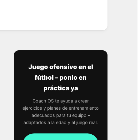
Juego ofensivo en el
fútbol – ponlo en
práctica ya
Coach OS te ayuda a crear
ejercicios y planes de entrenamiento
adecuados para tu equipo –
adaptados a la edad y al juego real.