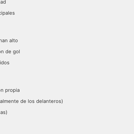
dad
cipales
nan alto
ón de gol
pidos
ón propia
ialmente de los delanteros)
sas)