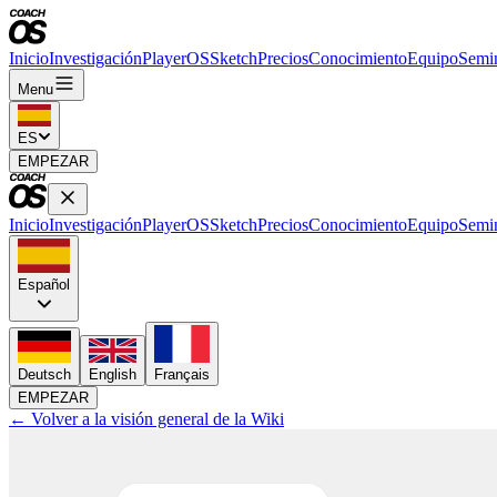
Inicio
Investigación
PlayerOS
Sketch
Precios
Conocimiento
Equipo
Semi
Menu
ES
EMPEZAR
Inicio
Investigación
PlayerOS
Sketch
Precios
Conocimiento
Equipo
Semi
Español
Deutsch
English
Français
EMPEZAR
← Volver a la visión general de la Wiki