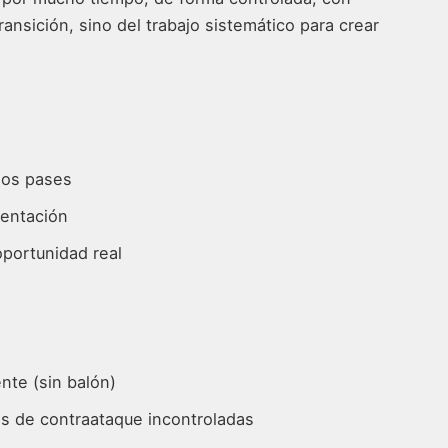
ransición, sino del trabajo sistemático para crear
hos pases
ientación
oportunidad real
o
nte (sin balón)
es de contraataque incontroladas