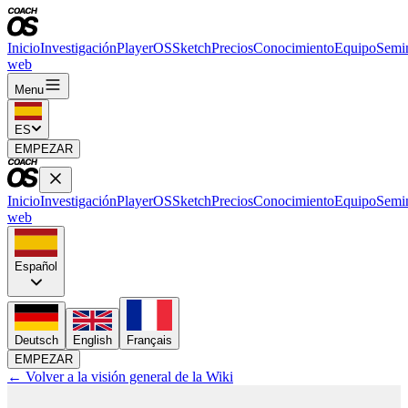
Inicio
Investigación
PlayerOS
Sketch
Precios
Conocimiento
Equipo
Semin
web
Menu
ES
EMPEZAR
Inicio
Investigación
PlayerOS
Sketch
Precios
Conocimiento
Equipo
Semin
web
Español
Deutsch
English
Français
EMPEZAR
← Volver a la visión general de la Wiki