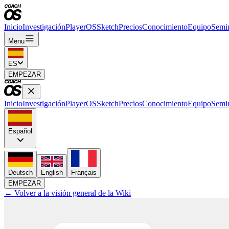
Inicio
Investigación
PlayerOS
Sketch
Precios
Conocimiento
Equipo
Semi
Menu
ES
EMPEZAR
Inicio
Investigación
PlayerOS
Sketch
Precios
Conocimiento
Equipo
Semi
Español
Deutsch
English
Français
EMPEZAR
← Volver a la visión general de la Wiki