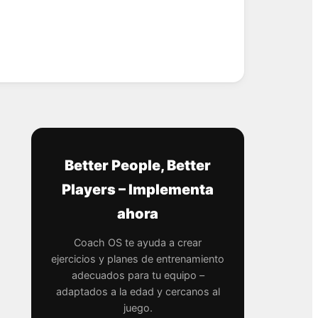
Better People, Better
Players – Implementa
ahora
Coach OS te ayuda a crear
ejercicios y planes de entrenamiento
adecuados para tu equipo –
adaptados a la edad y cercanos al
juego.