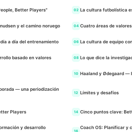
eople, Better Players"
La cultura futbolística
02
 Knudsen y el camino noruego
Cuatro áreas de valores
04
 día a día del entrenamiento
La cultura de equipo c
06
rollo basado en valores
Lo que dice la investig
08
Haaland y Ødegaard — lo
10
emporada — una periodización
Límites y desafíos
12
etter Players
Cinco puntos clave: Bet
14
formación y desarrollo
Coach OS: Planificar y 
16