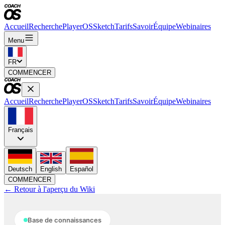
Accueil
Recherche
PlayerOS
Sketch
Tarifs
Savoir
Équipe
Webinaires
Menu
FR
COMMENCER
Accueil
Recherche
PlayerOS
Sketch
Tarifs
Savoir
Équipe
Webinaires
Français
Deutsch
English
Español
COMMENCER
← Retour à l'aperçu du Wiki
Base de connaissances