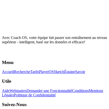
Avec Coach OS, votre équipe fait passer son entraînement au niveau
supérieur - intelligent, basé sur les données et efficace!
Menu
Accueil
Recherche
Tarifs
PlayerOS
Sketch
Équipe
Savoir
Utile
Aide
Webinaires
Demander une Fonctionnalité
Conditions
Mentions
Légales
Politique de Confidentialité
Suivez-Nous