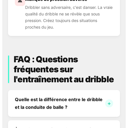
⚠️
Dribbler sans adversaire, c'est danser. La vraie
qualité du dribble ne se révèle que sous
pression. Créez toujours des situations
proches du jeu.
FAQ : Questions
fréquentes sur
l'entraînement au dribble
Quelle est la différence entre le dribble
+
et la conduite de balle ?
La conduite de balle est le déplacement avec le
ballon dans l'espace libre sans pression directe