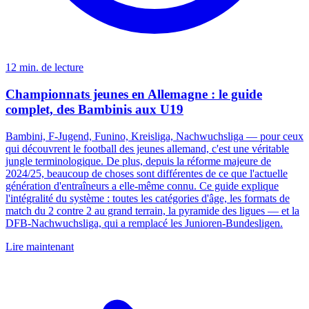
12 min. de lecture
Championnats jeunes en Allemagne : le guide
complet, des Bambinis aux U19
Bambini, F-Jugend, Funino, Kreisliga, Nachwuchsliga — pour ceux
qui découvrent le football des jeunes allemand, c'est une véritable
jungle terminologique. De plus, depuis la réforme majeure de
2024/25, beaucoup de choses sont différentes de ce que l'actuelle
génération d'entraîneurs a elle-même connu. Ce guide explique
l'intégralité du système : toutes les catégories d'âge, les formats de
match du 2 contre 2 au grand terrain, la pyramide des ligues — et la
DFB-Nachwuchsliga, qui a remplacé les Junioren-Bundesligen.
Lire maintenant