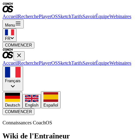
Accueil
Recherche
PlayerOS
Sketch
Tarifs
Savoir
Équipe
Webinaires
Menu
FR
COMMENCER
Accueil
Recherche
PlayerOS
Sketch
Tarifs
Savoir
Équipe
Webinaires
Français
Deutsch
English
Español
COMMENCER
Connaissances CoachOS
Wiki de l'Entraîneur