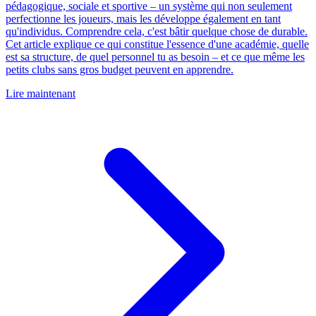
pédagogique, sociale et sportive – un système qui non seulement
perfectionne les joueurs, mais les développe également en tant
qu'individus. Comprendre cela, c'est bâtir quelque chose de durable.
Cet article explique ce qui constitue l'essence d'une académie, quelle
est sa structure, de quel personnel tu as besoin – et ce que même les
petits clubs sans gros budget peuvent en apprendre.
Lire maintenant