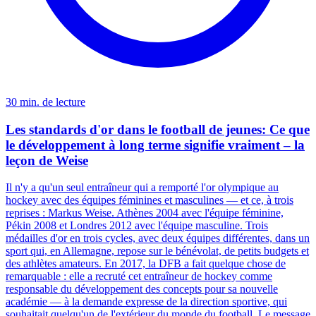
30 min. de lecture
Les standards d'or dans le football de jeunes: Ce que
le développement à long terme signifie vraiment – la
leçon de Weise
Il n'y a qu'un seul entraîneur qui a remporté l'or olympique au
hockey avec des équipes féminines et masculines — et ce, à trois
reprises : Markus Weise. Athènes 2004 avec l'équipe féminine,
Pékin 2008 et Londres 2012 avec l'équipe masculine. Trois
médailles d'or en trois cycles, avec deux équipes différentes, dans un
sport qui, en Allemagne, repose sur le bénévolat, de petits budgets et
des athlètes amateurs. En 2017, la DFB a fait quelque chose de
remarquable : elle a recruté cet entraîneur de hockey comme
responsable du développement des concepts pour sa nouvelle
académie — à la demande expresse de la direction sportive, qui
souhaitait quelqu'un de l'extérieur du monde du football. Le message