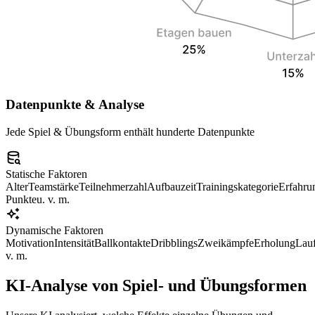
Datenpunkte & Analyse
Jede Spiel & Übungsform enthält hunderte Datenpunkte
Statische Faktoren
Alter
Teamstärke
Teilnehmerzahl
Aufbauzeit
Trainingskategorie
Erfahru
Punkte
u. v. m.
Dynamische Faktoren
Motivation
Intensität
Ballkontakte
Dribblings
Zweikämpfe
Erholung
Lauf
v. m.
KI-Analyse von Spiel- und Übungsformen