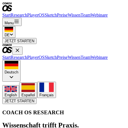
Start
Research
PlayerOS
Sketch
Preise
Wissen
Team
Webinare
Menu
DE
JETZT STARTEN
Start
Research
PlayerOS
Sketch
Preise
Wissen
Team
Webinare
Deutsch
English
Español
Français
JETZT STARTEN
COACH OS RESEARCH
Wissenschaft trifft Praxis.