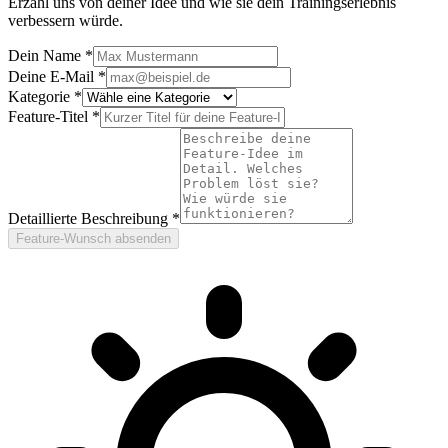
Erzähl uns von deiner Idee und wie sie dein Trainingserlebnis
verbessern würde.
Dein Name
*
Deine E-Mail
*
Kategorie
*
Feature-Titel
*
Detaillierte Beschreibung
*
Feature-Wunsch absenden