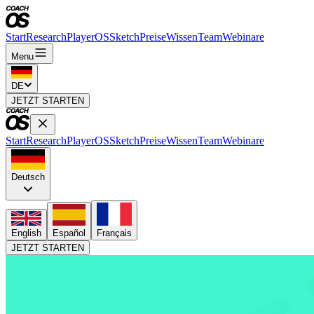
Start
Research
PlayerOS
Sketch
Preise
Wissen
Team
Webinare
Menu
DE
JETZT STARTEN
Start
Research
PlayerOS
Sketch
Preise
Wissen
Team
Webinare
Deutsch
English
Español
Français
JETZT STARTEN