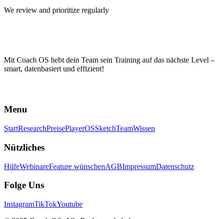
We review and prioritize regularly
Mit Coach OS hebt dein Team sein Training auf das nächste Level –
smart, datenbasiert und effizient!
Menu
Start
Research
Preise
PlayerOS
Sketch
Team
Wissen
Nützliches
Hilfe
Webinare
Feature wünschen
AGB
Impressum
Datenschutz
Folge Uns
Instagram
TikTok
Youtube