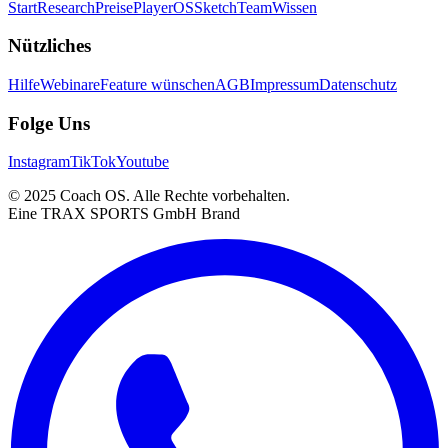
Start
Research
Preise
PlayerOS
Sketch
Team
Wissen
Nützliches
Hilfe
Webinare
Feature wünschen
AGB
Impressum
Datenschutz
Folge Uns
Instagram
TikTok
Youtube
© 2025 Coach OS. Alle Rechte vorbehalten.
Eine TRAX SPORTS GmbH Brand