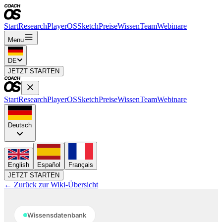
Start
Research
PlayerOS
Sketch
Preise
Wissen
Team
Webinare
Menu
DE
JETZT STARTEN
Start
Research
PlayerOS
Sketch
Preise
Wissen
Team
Webinare
Deutsch
English
Español
Français
JETZT STARTEN
← Zurück zur Wiki-Übersicht
Wissensdatenbank