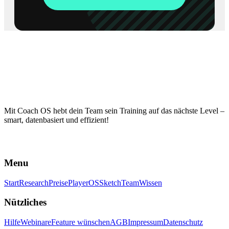
Mit Coach OS hebt dein Team sein Training auf das nächste Level –
smart, datenbasiert und effizient!
Menu
Start
Research
Preise
PlayerOS
Sketch
Team
Wissen
Nützliches
Hilfe
Webinare
Feature wünschen
AGB
Impressum
Datenschutz