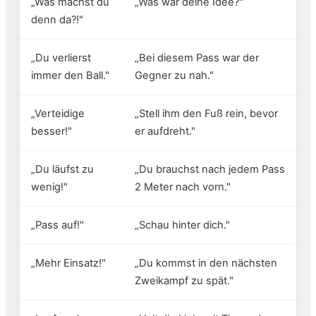
„Was machst du
„Was war deine Idee?"
denn da?!"
„Du verlierst
„Bei diesem Pass war der
immer den Ball."
Gegner zu nah."
„Verteidige
„Stell ihm den Fuß rein, bevor
besser!"
er aufdreht."
„Du läufst zu
„Du brauchst nach jedem Pass
wenig!"
2 Meter nach vorn."
„Pass auf!"
„Schau hinter dich."
„Mehr Einsatz!"
„Du kommst in den nächsten
Zweikampf zu spät."