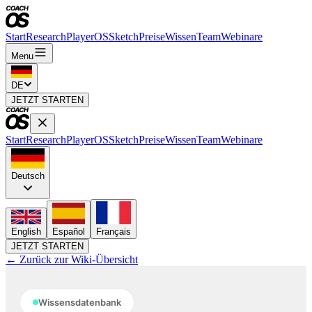
Start
Research
PlayerOS
Sketch
Preise
Wissen
Team
Webinare
Menu
DE
JETZT STARTEN
Start
Research
PlayerOS
Sketch
Preise
Wissen
Team
Webinare
Deutsch
English
Español
Français
JETZT STARTEN
← Zurück zur Wiki-Übersicht
Wissensdatenbank