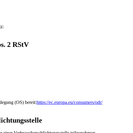
z:
bs. 2 RStV
ilegung (OS) bereit:
https://ec.europa.eu/consumers/odr/
ichtungsstelle
vor einer Verbraucherschlichtungsstelle teilzunehmen.