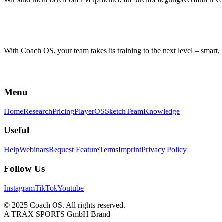
With Coach OS, your team takes its training to the next level – smart, 
Menu
Home
Research
Pricing
PlayerOS
Sketch
Team
Knowledge
Useful
Help
Webinars
Request Feature
Terms
Imprint
Privacy Policy
Follow Us
Instagram
TikTok
Youtube
© 2025 Coach OS. All rights reserved.
A TRAX SPORTS GmbH Brand