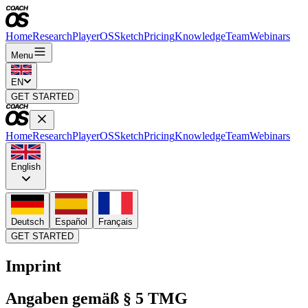
Home
Research
PlayerOS
Sketch
Pricing
Knowledge
Team
Webinars
Menu
EN
GET STARTED
Home
Research
PlayerOS
Sketch
Pricing
Knowledge
Team
Webinars
English
Deutsch
Español
Français
GET STARTED
Imprint
Angaben gemäß § 5 TMG